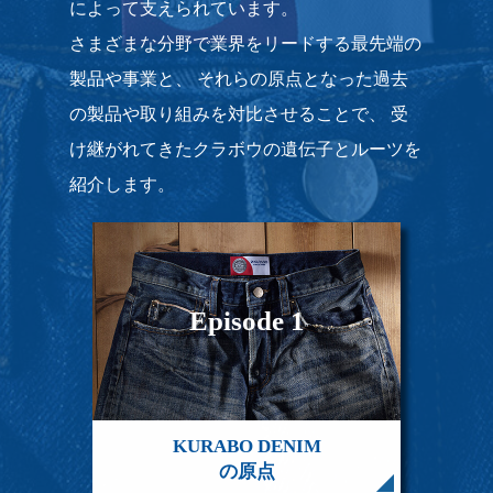
によって支えられています。
さまざまな分野で業界をリードする最先端の
製品や事業と、
それらの原点となった過去
の製品や取り組みを対比させることで、
受
け継がれてきたクラボウの遺伝子とルーツを
紹介します。
Episode 1
KURABO DENIM
の原点