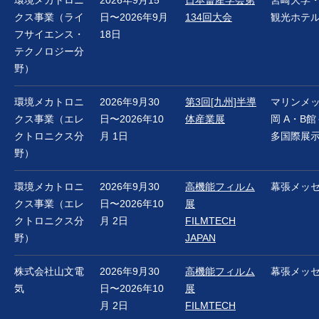
環境メカトロニ
2026年9月15
日本畜産学会第
宮崎大学
クス事業（ライ
日〜2026年9月
134回大会
観光ホテ
フサイエンス・
18日
テクノロジー分
野）
環境メカトロニ
2026年9月30
第3回[九州]半導
マリンメ
クス事業（エレ
日〜2026年10
体産業展
岡 A・B
クトロニクス分
月 1日
多国際展
野）
環境メカトロニ
2026年9月30
高機能フィルム
幕張メッ
クス事業（エレ
日〜2026年10
展
クトロニクス分
月 2日
FILMTECH
野）
JAPAN
株式会社山文電
2026年9月30
高機能フィルム
幕張メッ
気
日〜2026年10
展
月 2日
FILMTECH