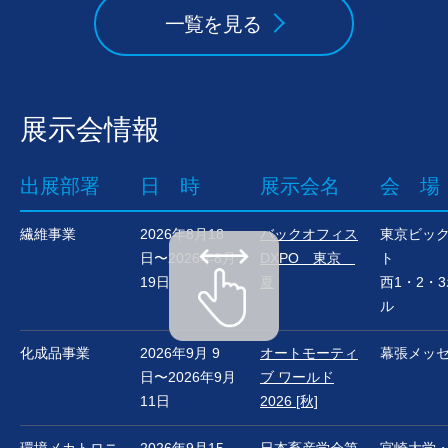
一覧を見る
展示会情報
出展部署
日 時
展示会名
会 場
繊維事業
2026年8月18
バックオフィス
東京ビッ
日〜2026年8月
DXPO 東京
ト
19日
夏
西1・2・
ル
化成品事業
2026年9月 9
オートモーティ
幕張メッ
日〜2026年9月
ブ ワールド
11日
2026 [秋]