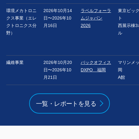
環境メカトロニ
2026年10月14
ラベルフォーラ
東京ビッ
クス事業（エレ
日〜2026年10
ムジャパン
ト
クトロニクス分
月16日
2026
西展示棟3
野）
ル
繊維事業
2026年10月20
バックオフィス
マリンメ
日〜2026年10
DXPO 福岡
岡
月21日
A館
一覧・レポートを見る