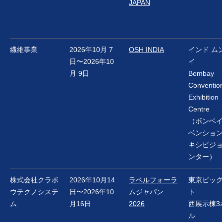
JAPAN
繊維事業
2026年10月 7
OSH INDIA
インド ム
日〜2026年10
イ
月 9日
Bombay
Conventio
Exhibition
Centre
（ボンベ
ベンショ
キシビジ
ンター）
株式会社クラボ
2026年10月14
ラベルフォーラ
東京ビッ
ウテクノシステ
日〜2026年10
ムジャパン
ト
ム
月16日
2026
西展示棟3
ル