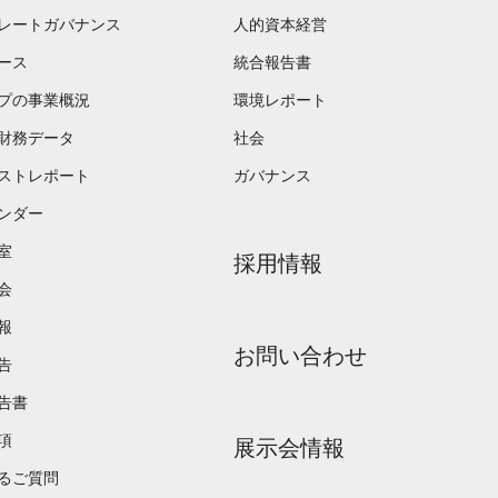
レートガバナンス
人的資本経営
ュース
統合報告書
プの事業概況
環境レポート
財務データ
社会
ストレポート
ガバナンス
レンダー
室
採用情報
会
報
お問い合わせ
告
告書
項
展示会情報
るご質問