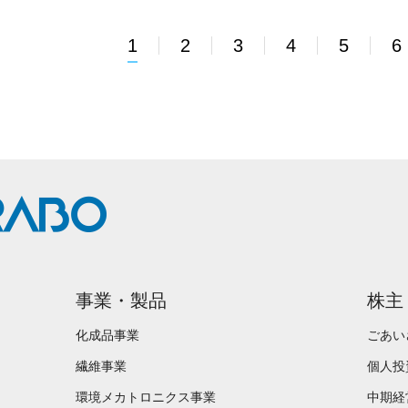
1
2
3
4
5
6
事業・製品
株主
化成品事業
ごあい
繊維事業
個人投
環境メカトロニクス事業
中期経