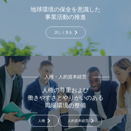
地球環境の保全を意識した
事業活動の推進
詳しく見る
人権・人的資本経営
人権の尊重および
働きやすさと
やりがいのある
職場環境の整備
人権
人的資本経営