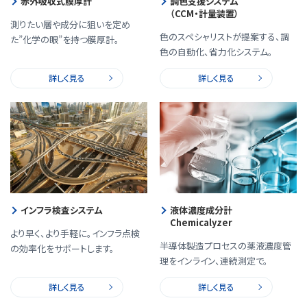
赤外吸収式膜厚計
調色支援システム
（CCM・計量装置）
測りたい層や成分に狙いを定め
色のスペシャリストが提案する、調
た”化学の眼”を持つ膜厚計。
色の自動化、省力化システム。
詳しく見る
詳しく見る
インフラ検査システム
液体濃度成分計
Chemicalyzer
より早く、より手軽に。インフラ点検
半導体製造プロセスの薬液濃度管
の効率化をサポートします。
理をインライン、連続測定で。
詳しく見る
詳しく見る