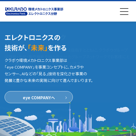
色へのこだわりが
エレクトロニクスの
グループネットワーク
色へのこだわりが
エレクトロニクスの
「独創」
技術が、
「独創」
技術が、
を生みだした
を生みだした
「未来」
「未来」
を作る
を作る
各国・地域の文化と共に発展することを目指すとともに、
クラボウグループ
は開発・生産・販売機能を組み合わせた
グループネットワークでお客様にと
「調色・計量」「情報処理」「検査・計測」の3つの
クラボウ環境メカトロニクス事業部は
「調色・計量」「情報処理」「検査・計測」の3つの
クラボウ環境メカトロニクス事業部は
コア技術を軸に、他の追随を
コア技術を軸に、他の追随を
っての最適な
ソリューションを提供しています。
許さないテクノロジーに
「eye COMPANY」を事業コンセプトに、カメラや
許さないテクノロジーに
「eye COMPANY」を事業コンセプトに、カメラや
立脚したソリューションを提供しつづけます。
立脚したソリューションを提供しつづけます。
センサー、AIなどの「見る」技術を深化させ事業の
センサー、AIなどの「見る」技術を深化させ事業の
発展と豊かな未来の実現に向けて進んでまいります。
発展と豊かな未来の実現に向けて進んでまいります。
事業所マップへ
事業部概要へ
事業部概要へ
eye COMPANYへ
eye COMPANYへ