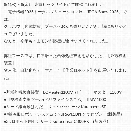
6/4(水)～6(金)、東京ビッグサイトにて開催されました
「電子機器2025トータルソリューション展 JPCA Show 2025」で
は、
クラボウ（倉敷紡績）ブースへお立ち寄りいただき、誠にありがと
うございました。
なんと、今年もくまモンが応援に駆けつけてくれました。
弊社ブースでは、長年培った画像処理技術を活かした、【外観検査
装置】、
省人化、自動化をテーマとした【作業ロボット】を出展いたしまし
た。
●基板外観検査装置：BBMaster1100V（ビービーマスター1100V）
●目視検査支援ツール(ベリファイシステム)：BMV 1000
●リード線自動はんだロボットパッケージ Kurassem-SR
●7軸協働ロボットシステム：KURAVIZON クラビゾン (新製品)
●3Dロボット用センサー：Kurasense-C300FX (新製品)