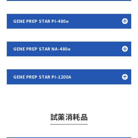
GENE PREP STAR PI-480α
GENE PREP STAR NA-480α
GENE PREP STAR PI-1200A
試薬消耗品