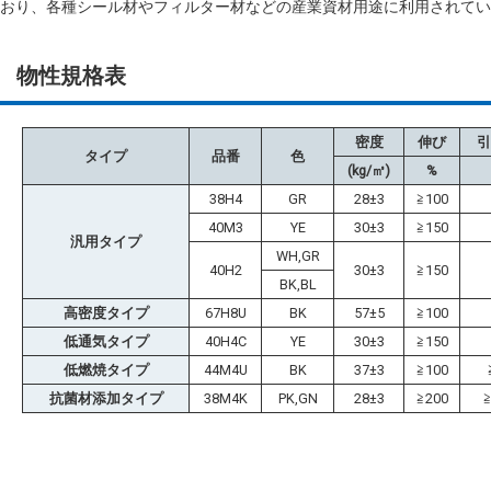
おり、各種シール材やフィルター材などの産業資材用途に利用されてい
物性規格表
密度
伸び
引
タイプ
品番
色
(kg/㎥)
%
38H4
GR
28±3
≧100
40M3
YE
30±3
≧150
汎用タイプ
WH,GR
40H2
30±3
≧150
BK,BL
高密度タイプ
67H8U
BK
57±5
≧100
低通気タイプ
40H4C
YE
30±3
≧150
低燃焼タイプ
44M4U
BK
37±3
≧100
抗菌材添加タイプ
38M4K
PK,GN
28±3
≧200
≧