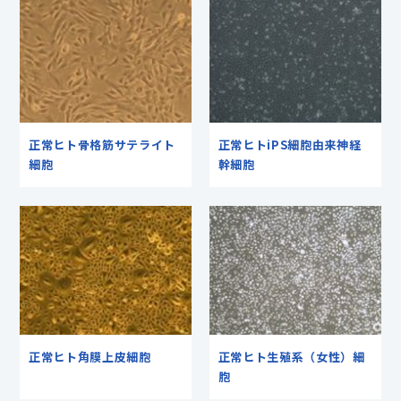
正常ヒト骨格筋サテライト
正常ヒトiPS細胞由来
神経
細胞
幹細胞
正常ヒト角膜上皮細胞
正常ヒト生殖系（女性）
細
胞