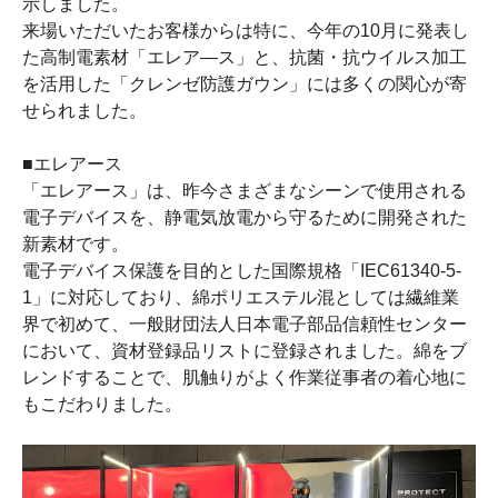
示しました。
来場いただいたお客様からは特に、今年の10月に発表し
た高制電素材「エレア―ス」と、抗菌・抗ウイルス加工
を活用した「クレンゼ防護ガウン」には多くの関心が寄
せられました。
■エレアース
「エレアース」は、昨今さまざまなシーンで使用される
電子デバイスを、静電気放電から守るために開発された
新素材です。
電子デバイス保護を目的とした国際規格「
IEC61340-5-
1
」に対応しており、綿ポリエステル混としては繊維業
界で初めて、一般財団法人日本電子部品信頼性センター
において、資材登録品リストに登録されました。綿をブ
レンドすることで、肌触りがよく作業従事者の着心地に
もこだわりました。