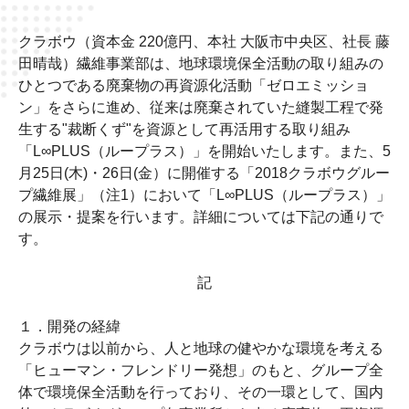
クラボウ（資本金 220
億円、本社 大阪市中央区、社長 藤
田晴哉）繊維事業部は、地球環境保全活動の取り組みの
ひとつである廃棄物の再資源化活動「ゼロエミッショ
ン」をさらに進め、従来は廃棄されていた縫製工程で発
生する"裁断くず"を資源として再活用する取り組み
「
L
∞
PLUS
（ループラス）」を開始いたします。また、
5
月
25
日
(
木
)
・
26
日
(
金）に開催する「
2018
クラボウグルー
プ繊維展
」（注
1
）において「
L
∞
PLUS
（ループラス）」
の展示・提案を行います。詳細については下記の通りで
す。
記
１．開発の経緯
クラボウは以前から、人と地球の健やかな環境を考える
「ヒューマン・フレンドリー発想」のもと、グループ全
体で環境保全活動を行っており、その一環として、国内