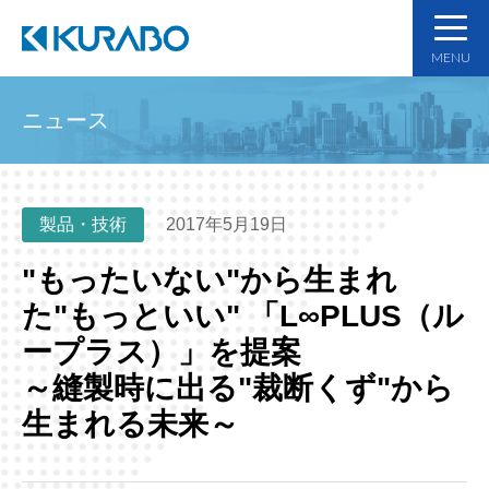
MENU
ニュース
製品・技術
2017年5月19日
"もったいない"から生まれ
た"もっといい" 「L∞PLUS（ル
ープラス）」を提案
～縫製時に出る"裁断くず"から
生まれる未来～