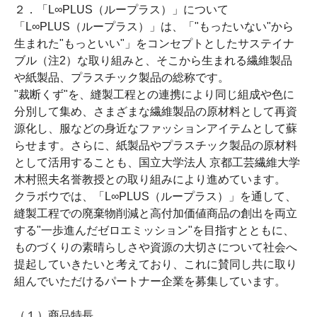
２．「L∞PLUS
（ループラス）」について
「L
∞
PLUS
（ループラス）」は、「"もったいない"から
生まれた"もっといい"」をコンセプトとしたサステイナ
ブル（注
2
）な取り組みと、そこから生まれる繊維製品
や紙製品、プラスチック製品の総称です。
"裁断くず"を、縫製工程との連携により同じ組成や色に
分別して集め、さまざまな繊維製品の原材料として再資
源化し、服などの身近なファッションアイテムとして蘇
らせます。さらに、紙製品やプラスチック製品の原材料
として活用することも、国立大学法人 京都工芸繊維大学
木村照夫名誉教授との取り組みにより進めています。
クラボウでは、「L
∞
PLUS
（ループラス）」を通して、
縫製工程での廃棄物削減と高付加価値商品の創出を両立
する"一歩進んだゼロエミッション"を目指すとともに、
ものづくりの素晴らしさや資源の大切さについて社会へ
提起していきたいと考えており、これに賛同し共に取り
組んでいただけるパートナー企業を募集しています。
（１）商品特長