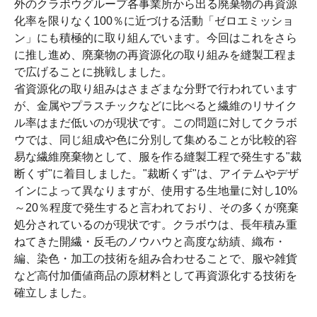
外のクラボウグループ各事業所から出る廃棄物の再資源
化率を限りなく100
％に近づける活動「ゼロエミッショ
ン」にも積極的に取り組んでいます。今回はこれをさら
に推し進め、廃棄物の再資源化の取り組みを縫製工程ま
で広げることに挑戦しました。
省資源化の取り組みはさまざまな分野で行われています
が、金属やプラスチックなどに比べると繊維のリサイク
ル率はまだ低いのが現状です。この問題に対してクラボ
ウでは、同じ組成や色に分別して集めることが比較的容
易な繊維廃棄物として、服を作る縫製工程で発生する"裁
断くず"に着目しました。"裁断くず"は、アイテムやデザ
インによって異なりますが、使用する生地量に対し10%
～
20
％程度で発生すると言われており、その多くが廃棄
処分されているのが現状です。クラボウは、長年積み重
ねてきた開繊・反毛のノウハウと高度な紡績、織布・
編、染色・加工の技術を組み合わせることで、服や雑貨
など高付加価値商品の原材料として再資源化する技術を
確立しました。