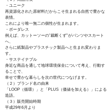
・ユニーク
再資源化された原材料だからこそ生まれる自然で豊かな
表情。
これにより唯一無二の個性が生まれます。
・ボーダレス
例えば、カットーソーの"裁断くず"がパンツやスカート
へ、
さらに紙製品やプラスチック製品へと生まれ変わりま
す。
・サステイナブル
身近な商品を通して地球環境保全について考え、行動す
ることで、
幸せで豊かな暮らしを次の世代につなげます。
（２）ブランド名の由来
「LOOP
（循環）」と「
PLUS
（価値を加える）」による
造語。
（３）販売開始時期
平成29
年
6
月より