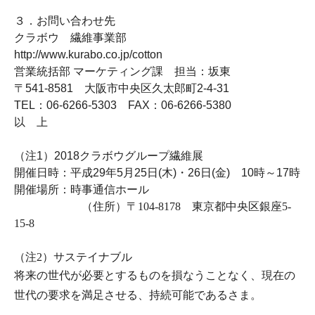
３．お問い合わせ先
クラボウ 繊維事業部
http://www.kurabo.co.jp/cotton
営業統括部 マーケティング課 担当：坂東
〒541-8581
大阪市中央区久太郎町
2-4-31
TEL
：06-6266-5303
FAX
：
06-6266-5380
以 上
（注1
）
2018
クラボウグループ繊維展
開催日時：平成29
年
5
月
25
日
(
木
)
・
26
日
(
金
)
10
時～
17
時
開催場所：時事通信ホール
（住所）〒104-8178
東京都中央区銀座
5-
15-8
（注2
）サステイナブル
将来の世代が必要とするものを損なうことなく、現在の
世代の要求を満足させる、持続可能であるさま。