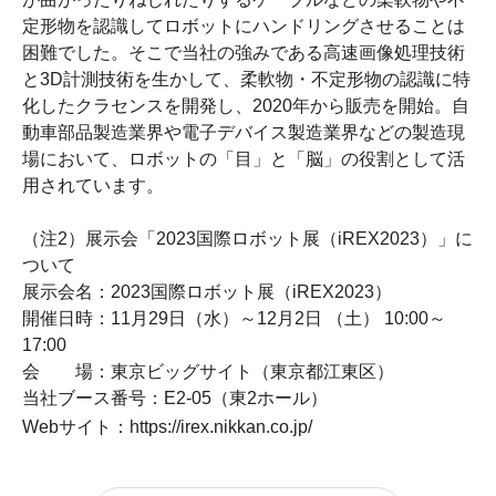
定形物を認識してロボットにハンドリングさせることは
困難でした。そこで当社の強みである高速画像処理技術
と
3D
計測技術を生かして、柔軟物・不定形物の認識に特
化したクラセンスを開発し、
2020
年から販売を開始。自
動車部品製造業界や電子デバイス製造業界などの製造現
場において、ロボットの「目」と「脳」の役割として活
用されています。
（注
2
）展示会「
2023
国際ロボット展（
iREX2023
）」に
ついて
展示会名：
2023
国際ロボット展（
iREX2023
）
開催日時：
11
月
29
日（水）～
12
月
2
日 （土）
10:00
～
17:00
会 場：東京ビッグサイト（東京都江東区）
当社ブース番号：
E2-05
（東
2
ホール）
Webサイト：https://irex.nikkan.co.jp/