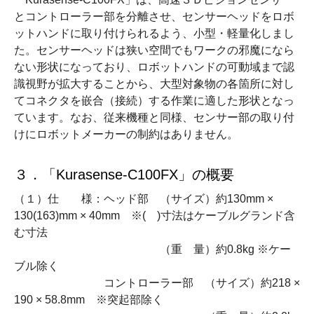
とコントローラー部を分離させ、センサーヘッドをロボ
ットハンドに取り付けられるよう、小型・軽量化しまし
た。センサーヘッドは狭い空間でもワークの邪魔になら
ない形状になっており、ロボットハンドの可動域まで認
識視野が拡大することから、大型対象物の各箇所に対し
てコネクタを嵌合（接続）する作業に適した形状となっ
ています。なお、従来機種と同様、センサー部の取り付
けにロボットメーカーの制約はありません。
３．「
Kurasense-C100FX
」の概要
（１）仕 様：ヘッド部 （サイズ）約
130mm
×
130(163)mm
×
40mm
※
(
)
寸法はケーブルグランド含
む寸法
（重 量）約
0.8kg
※ケー
ブル除く
コントローラー部 （サイズ）約
218
×
190
×
58.8mm
※突起部除く