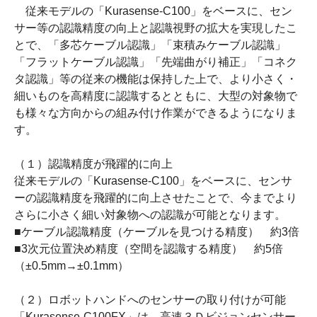
従来モデルの「
Kurasense-C100
」をベースに、セン
サー等の認識精度の向上と認識視野の拡大を実現したこ
とで、「多芯ケーブル認識」「束積みケーブル認識」
「フラットケーブル認識」「先端曲がり補正」「コネク
タ認識」等の従来の機能は保持した上で、より小さく・
細いものを高精度に認識するとともに、大型の対象物で
も様々な方向からの組み付け作業ができるようになりま
す。
（１）認識精度が飛躍的に向上
従来モデルの「
Kurasense-C100
」をベースに、センサ
ーの認識精度を飛躍的に向上させたことで、今までより
さらに小さく細い対象物への認識が可能となります。
■ケーブル認識精度（ケーブルを見つける精度） 約
3
倍
■
3
次元位置決め精度（空間を認識する精度） 約
5
倍
（±
0.5mm
→±
0.1mm
）
（２）ロボットハンドへのセンサーの取り付けが可能
「
Kurasense-C100FX
」は、高速３Ｄビジョンセンサー