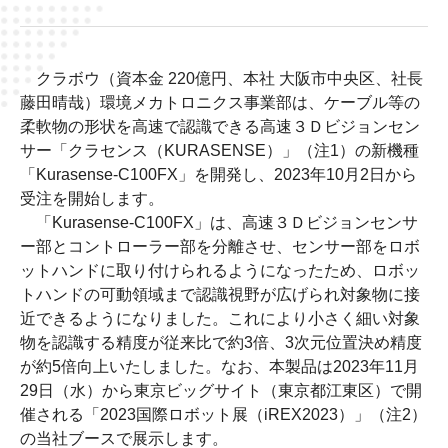
クラボウ（資本金
220
億円、本社 大阪市中央区、社長
藤田晴哉）環境メカトロニクス事業部は、ケーブル等の
柔軟物の形状を高速で認識できる高速３Ｄビジョンセン
サー「クラセンス（
KURASENSE
）」（注
1
）の新機種
「
Kurasense-C100FX
」を開発し、
2023
年
10
月
2
日から
受注を開始します。
「
Kurasense-C100FX
」は、高速３Ｄビジョンセンサ
ー部とコントローラー部を分離させ、センサー部をロボ
ットハンドに取り付けられるようになったため、ロボッ
トハンドの可動領域まで認識視野が広げられ対象物に接
近できるようになりました。これにより小さく細い対象
物を認識する精度が従来比で約
3
倍、
3
次元位置決め精度
が約
5
倍向上いたしました。なお、本製品は
2023
年
11
月
29
日（水）から東京ビッグサイト（東京都江東区）で開
催される「
2023
国際ロボット展（
iREX2023
）」（注
2
）
の当社ブースで展示します。