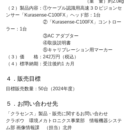
（重 量）約
2.0kg
（２）製品内容：①ケーブル認識用高速３Ｄビジョンセ
ンサー「
Kurasense-C100FX
」ヘッド部：
1
台
②「
Kurasense-C100FX
」コントロー
ラー：
1
台
③
AC
アダプター
④取扱説明書
⑤キャリブレーション用マーカー
（３）価 格：
242
万円（税込）
（４）標準納期：受注後約
1
カ月
４．販売目標
目標販売数量：
50
台（
2024
年度）
５．お問い合わせ先
「クラセンス」製品・販売に関するお問い合わせ
クラボウ 環境メカトロニクス事業部 情報機器システ
ム部 画像情報課 （担当）北井