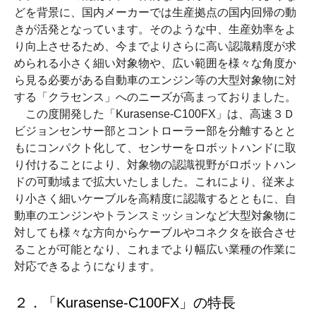
どを背景に、国内メーカーでは生産拠点の国内回帰の動
きが活発となっています。そのような中、生産効率をよ
り向上させるため、今までよりさらに高い認識精度が求
められる小さく細い対象物や、広い範囲を様々な角度か
ら見る必要がある自動車のエンジン等の大型対象物に対
する「クラセンス」へのニーズが高まっておりました。
この度開発した「
Kurasense-C100FX
」は、高速３Ｄ
ビジョンセンサー部とコントローラー部を分離するとと
もにコンパクト化して、センサーをロボットハンドに取
り付けることにより、対象物の認識視野がロボットハン
ドの可動域まで拡大いたしました。これにより、従来よ
り小さく細いケーブルを高精度に認識するとともに、自
動車のエンジンやトランスミッションなど大型対象物に
対しても様々な方向からケーブルやコネクタを嵌合させ
ることが可能となり、これまでより幅広い業種の作業に
対応できるようになります。
２．「
Kurasense-C100FX
」の特長